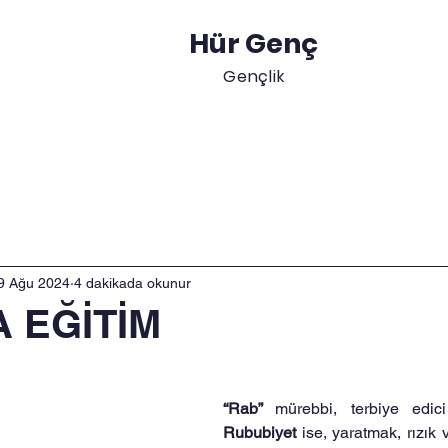
Hür Genç
Gençlik
Akademik
Blog
Etkinlikler
Gençler
Eği
9 Ağu 2024
4 dakikada okunur
 EĞİTİM
“Rab” 
Rububiyet 
ise, yaratmak, rızık 