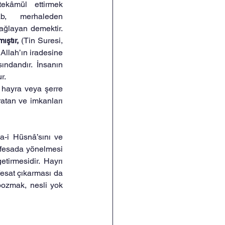
ekâmül ettirmek 
b, merhaleden 
merhaleye geçirerek gelişimi sağlayan demektir. 
ıştır,
 (Tin Suresi, 
Allah’ın iradesine 
ndandır. İnsanın 
r.
i hayra veya şerre 
atan ve imkanları 
a-i Hüsnâ’sını ve 
n fesada yönelmesi 
tirmesidir. Hayrı 
esat çıkarması da 
bozmak, nesli yok 