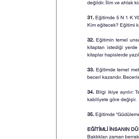
değildir. İlim ve ahlak ki
31. 
Eğitimde 5 N 1 K Yö
Kim eğitecek? Eğitimi 
32. 
Eğitimin temel unsur
kitaptan istediği yerde
kitaplar hapislerde yazı
33. 
Eğitimde temel metot
beceri kazandır. Beceri
34. 
Bilgi ikiye ayrılır: 
kabiliyete göre değişir.
35. 
Eğitimde “Güdüleme”
EĞİTİMLİ İNSANIN D
Baktıkları zaman berrak