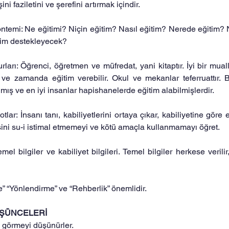
şini faziletini ve şerefini artırmak içindir.
ntemi: Ne eğitimi? Niçin eğitim? Nasıl eğitim? Nerede eğitim?
kim destekleyecek?
ları: Öğrenci, öğretmen ve müfredat, yani kitaptır. İyi bir muall
 ve zamanda eğitim verebilir. Okul ve mekanlar teferruattır. 
lmış ve en iyi insanlar hapishanelerde eğitim alabilmişlerdir.
lar: İnsanı tanı, kabiliyetlerini ortaya çıkar, kabiliyetine göre eğ
sini su-i istimal etmemeyi ve kötü amaçla kullanmamayı öğret.
Temel bilgiler ve kabiliyet bilgileri. Temel bilgiler herkese verilir, 
 “Yönlendirme” ve “Rehberlik” önemlidir.
ÜŞÜNCELERİ
 görmeyi düşünürler.