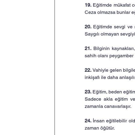
19. 
Eğitimde mükafat ce
Ceza olmazsa bunlar eğ
20. 
Eğitimde sevgi ve 
Saygılı olmayan sevgiy
21. 
Bilginin kaynakları
sahih olanı peygamber h
22. 
Vahiyle gelen bilgil
inkişafı ile daha anlaşı
23. 
Eğitim, beden eğitimi
Sadece akla eğitim ver
zamanla canavarlaşır.
24. 
İnsan eğitilebilir o
zaman öğütür.