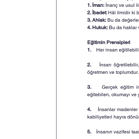
1. İman:
 İnanç ve usul il
2. İbadet: 
Hâl ilmidir ki 
3. Ahlak:
 Bu da değerler 
4. Hukuk:
 Bu da haklar v
Eğitimin Prensipleri
1.    
Her insan eğitilebilir
2.    
İnsan öğretilebilir
öğretmen ve toplumdur.
3.    
Gerçek eğitim in
eğitebilen, okumayı ve 
4.    
İnsanlar madenler g
kabiliyetleri hayra dönü
5.    
İnsanın vazifesi taa