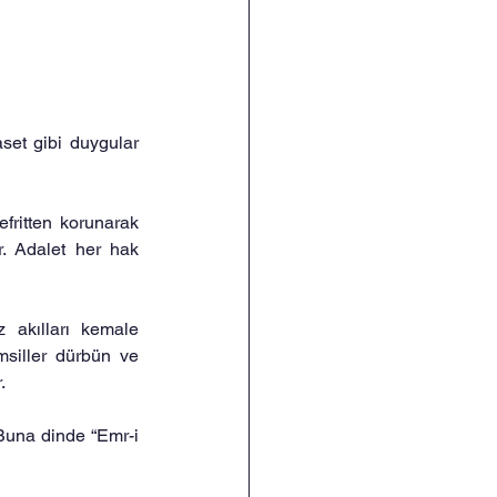
aset gibi duygular 
fritten korunarak 
r. Adalet her hak 
 akılları kemale 
msiller dürbün ve 
.
 Buna dinde “Emr-i 