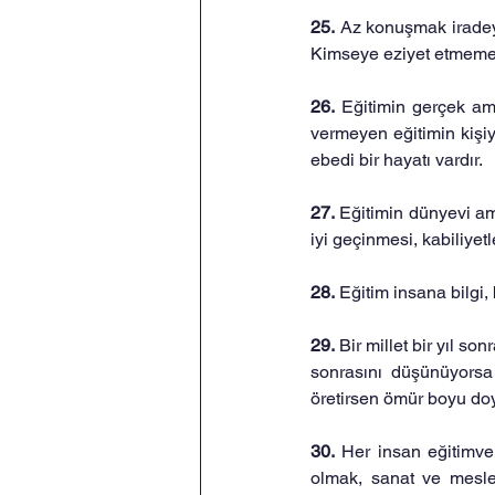
25. 
Az konuşmak iradeyi 
Kimseye eziyet etmemek 
26. 
Eğitimin gerçek ama
vermeyen eğitimin kişiye
ebedi bir hayatı vardır.
27. 
Eğitimin dünyevi ama
iyi geçinmesi, kabiliyetl
28. 
Eğitim insana bilgi,
29. 
Bir millet bir yıl s
sonrasını düşünüyorsa g
öretirsen ömür boyu doy
30. 
Her insan eğitimve 
olmak, sanat ve meslek