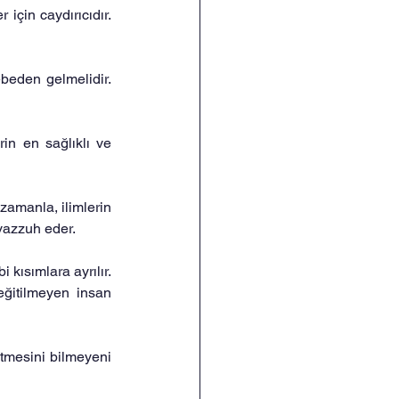
çin caydırıcıdır. 
beden gelmelidir. 
in en sağlıklı ve 
amanla, ilimlerin 
avazzuh eder.
 kısımlara ayrılır. 
eğitilmeyen insan 
tmesini bilmeyeni 