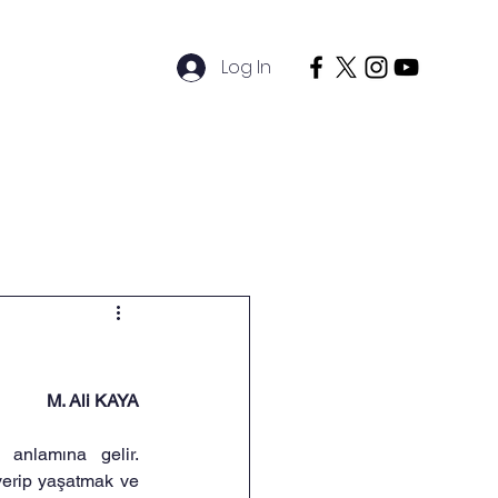
Log In
timciler
Sosyal
İletişim
M. Ali KAYA
mürebbi, terbiye edici anlamına gelir. 
verip yaşatmak ve 