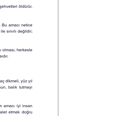
hvetleri öldürür. 
. Bu amacı netice 
 sınırlı değildir; 
 olması, herkesle 
ıdır.
ç dikmeli, yüz yıl 
un, balık tutmayı 
n amacı iyi insan 
alet etmek doğru 