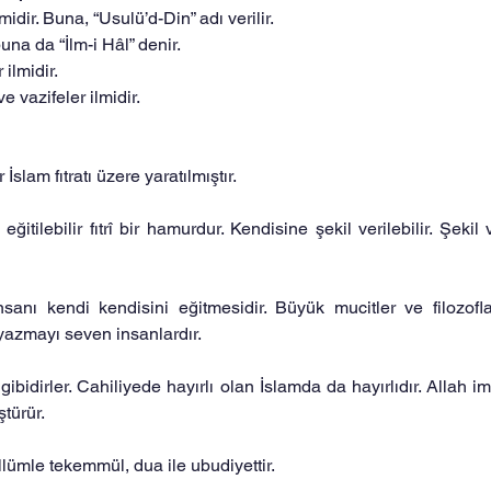
midir. Buna, “Usulü’d-Din” adı verilir.
buna da “İlm-i Hâl” denir.
ilmidir.
e vazifeler ilmidir.
 İslam fıtratı üzere yaratılmıştır.
, eğitilebilir fıtrî bir hamurdur. Kendisine şekil verilebilir. Şekil
sanı kendi kendisini eğitmesidir. Büyük mucitler ve filozofla
yazmayı seven insanlardır.
ibidirler. Cahiliyede hayırlı olan İslamda da hayırlıdır. Allah ima
ştürür.
llümle tekemmül, dua ile ubudiyettir.