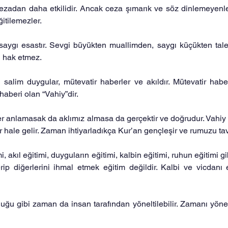
zadan daha etkilidir. Ancak ceza şımarık ve söz dinlemeyenler i
itilemezler.
saygı esastır. Sevgi büyükten muallimden, saygı küçükten tale
i hak etmez.
, salim duygular, mütevatir haberler ve akıldır. Mütevatir haber
aberi olan “Vahiy”dir.
er anlamasak da aklımız almasa da gerçektir ve doğrudur. Vahiy z
lır hale gelir. Zaman ihtiyarladıkça Kur’an gençleşir ve rumuzu t
, akıl eğitimi, duyguların eğitimi, kalbin eğitimi, ruhun eğitimi gibi
ip diğerlerini ihmal etmek eğitim değildir. Kalbi ve vicdanı 
lduğu gibi zaman da insan tarafından yöneltilebilir. Zamanı yöne