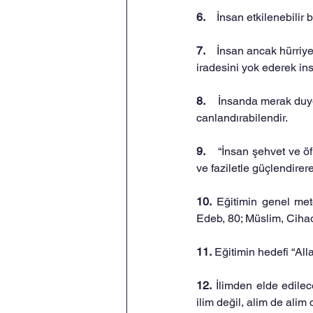
6.    
İnsan etkilenebilir b
7.    
İnsan ancak hürriyet 
iradesini yok ederek ins
8.    
İnsanda merak duyg
canlandırabilendir.
9.    
“İnsan şehvet ve öfk
ve faziletle güçlendirer
10. 
Eğitimin genel meto
Edeb, 80; Müslim, Cihad 
11. 
Eğitimin hedefi “Al
12. 
İlimden elde edile
ilim değil, alim de alim d