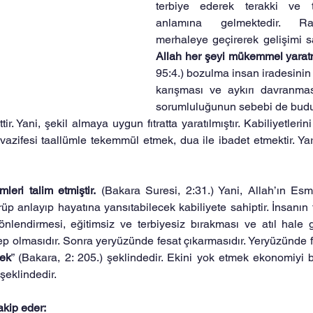
terbiye ederek terakki ve t
anlamına gelmektedir. Ra
Allah her şeyi mükemmel yaratm
95:4.) bozulma insan iradesinin 
karışması ve aykırı davranması
sorumluluğunun sebebi de budu
ir. Yani, şekil almaya uygun fıtratta yaratılmıştır. Kabiliyetlerin
n vazifesi taallümle tekemmül etmek, dua ile ibadet etmektir. Yar
eri talim etmiştir.
 (Bakara Suresi, 2:31.) Yani, Allah’ın Esm
örüp anlayıp hayatına yansıtabilecek kabiliyete sahiptir. İnsanı
yönlendirmesi, eğitimsiz ve terbiyesiz bırakması ve atıl hale ge
 olmasıdır. Sonra yeryüzünde fesat çıkarmasıdır. Yeryüzünde f
mek
” (Bakara, 2: 205.) şeklindedir. Ekini yok etmek ekonomiyi 
şeklindedir.
akip eder: