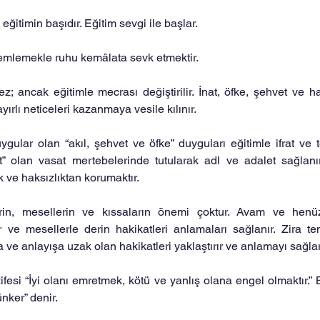
ğitimin başıdır. Eğitim sevgi ile başlar.
emlemekle ruhu kemâlata sevk etmektir.
ez; ancak eğitimle mecrası değiştirilir. İnat, öfke, şehvet ve h
yırlı neticeleri kazanmaya vesile kılınır.
gular olan “akıl, şehvet ve öfke” duyguları eğitimle ifrat ve te
at” olan vasat mertebelerinde tutularak adl ve adalet sağlanı
 ve haksızlıktan korumaktır.
erin, mesellerin ve kıssaların önemi çoktur. Avam ve henüz
 ve mesellerle derin hakikatleri anlamaları sağlanır. Zira te
 ve anlayışa uzak olan hakikatleri yaklaştırır ve anlamayı sağlar
ifesi “İyi olanı emretmek, kötü ve yanlış olana engel olmaktır.”
nker” denir.