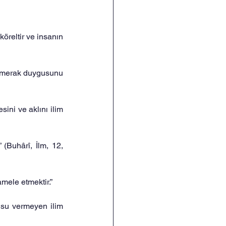
köreltir ve insanın 
i merak duygusunu 
sini ve aklını ilim 
(Buhârî, İlm, 12, 
mele etmektir.”
su vermeyen ilim 