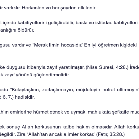
ir varlıktır. Herkesten ve her şeyden etkilenir.
içinde kabiliyetlerini geliştirebilir, baskı ve istibdad kabliyetleri 
anlığını öldürür.
usu vardır ve “Merak ilmin hocasıdır.” En iyi öğretmen kişidek
e duygusu itibarıyla zayıf yaratılmıştır. (Nisa Suresi, 4:28.) İrade
ek zayıf yönünü güçlendirmelidir.
du “Kolaylaştırın, zorlaştırmayın; müjdeleyin nefret ettirmeyin” 
6, 7.) hadisidir.
lah’ın emirlerine hürmet etmek ve uymak, mahlukata şefkatle mua
cek sonuç Allah korkusunun kalbe hakim olmasıdır. Allah korku
eğildir. Zira “Allah’tan ancak alimler korkar.” (Fatır, 35:28.)