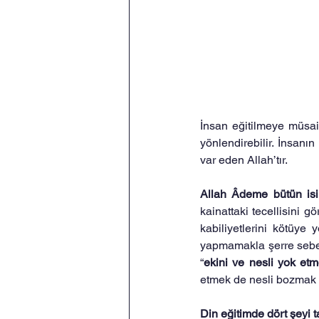
İnsan eğitilmeye müsaitt
yönlendirebilir. İnsanı
var eden Allah’tır.
Allah Âdeme bütün isiml
kainattaki tecellisini g
kabiliyetlerini kötüye 
yapmamakla şerre sebep
“
ekini ve nesli yok et
etmek de nesli bozmak 
Din eğitimde dört şeyi t