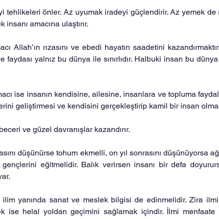
tehlikeleri önler. Az uyumak iradeyi güçlendirir. Az yemek de şe
insanı amacına ulaştırır.
cı Allah’ın rızasını ve ebedi hayatın saadetini kazandırmaktır
 faydası yalnız bu dünya ile sınırlıdır. Halbuki insan bu dünya ile
cı ise insanın kendisine, ailesine, insanlara ve topluma faydalı
erini geliştirmesi ve kendisini gerçekleştirip kamil bir insan olmas
 beceri ve güzel davranışlar kazandırır.
onrasını düşünürse tohum ekmelli, on yıl sonrasını düşünüyorsa ağa
ençlerini eğitmelidir. Balık verirsen insanı bir defa doyururs
ar.
ilim yanında sanat ve meslek bilgisi de edinmelidir. Zira ilmi
 ise helal yoldan geçimini sağlamak içindir. İlmi menfaate 