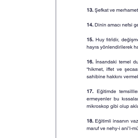
13. 
Şefkat ve merhamet e
14. 
Dinin amacı nefsi g
15. 
Huy fıtrîdir, değişm
hayra yönlendirilerek ha
16. 
İnsandaki temel duy
“hikmet, iffet ve şeca
sahibine hakkını vermek
17. 
Eğitimde temsilll
ermeyenler bu kıssalar
mikroskop gibi olup akla
18. 
Eğitimli insanın vaz
maruf ve nehy-i ani’l-mü