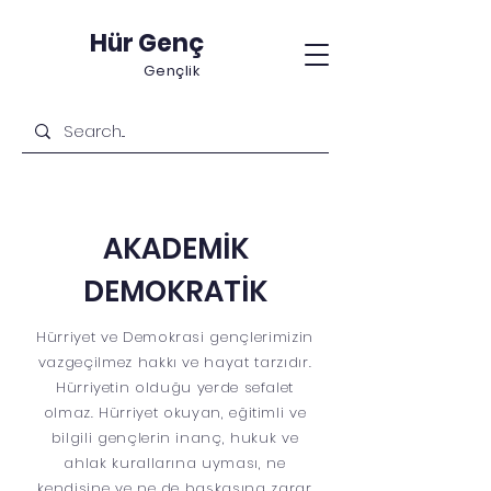
Hür Genç
Gençlik
AKADEMİK
DEMOKRATİK
Hürriyet ve Demokrasi gençlerimizin
vazgeçilmez hakkı ve hayat tarzıdır.
Hürriyetin olduğu yerde sefalet
olmaz. Hürriyet okuyan, eğitimli ve
bilgili gençlerin inanç, hukuk ve
ahlak kurallarına uyması, ne
kendisine ve ne de başkasına zarar