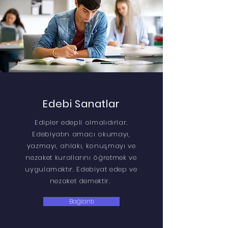
Edebi Sanatlar
Edipler edepli olmalıdırlar.
Edebiyatın amacı okumayı,
yazmayı, ahlakı, konuşmayı ve
nezaket kurallarını öğretmek ve
uygulamaktır. Edebiyat edep ve
nezaket demektir.
Bağlantı