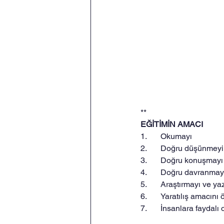
**
EĞİTİMİN AMACI
1.	Okumayı
2.	Doğru düşünmeyi
3.	Doğru konuşmayı
4.	Doğru davranmay
5.	Araştırmayı ve y
6.	Yaratılış amacı
7.	İnsanlara fayda