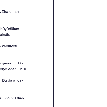
 Zira onları 
an büyüdükçe 
çindir.
 kabiliyeti 
 gerektirir. Bu 
erbiye eden Odur.
r. Bu da ancak 
dan etkilenmez, 