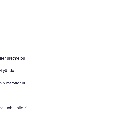
iler üretme bu 
yi yönde 
min metotlarını 
k tehlikelidir.” 