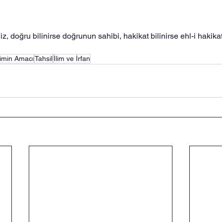
, doğru bilinirse doğrunun sahibi, hakikat bilinirse ehl-i hakikat d
timin Amacı
Tahsil
İlim ve İrfan