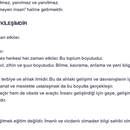
tmaz, yanılmaz ve yanıltmaz.
meyen insan” haline getirmektir.
TKİLEŞİMDİR
n etkiler. 
r:
es herkesi her zaman etkiler. Bu toplum boyutudur.
kıl, zihin ve şuur boyutudur. Bilme, kavrama, anlama ve yeni bilg
 terbiye ve ahlak ilmidir. Bu da ahlaki gelişimi ve davranışların i
. Sanat ve meslekte ustalaşmak da bu boyutta gerçekleşir.
tır hem de vâsıta ve araçtır. İnsanı geliştirdiği için gaye, gelişi
dır.
itmek eğitim değildir. İmanlı ve vicdanlı olmadan bilgi sahibi olma