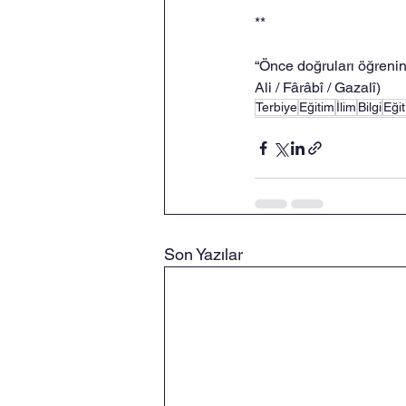
**
“Önce doğruları öğreniniz
Ali / Fârâbî / Gazalî)
Terbiye
Eğitim
İlim
Bilgi
Eği
Son Yazılar