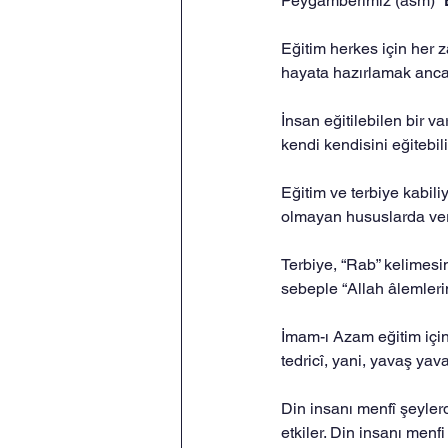
Peygamberimiz (asm) “
Eğitim herkes için her z
hayata hazırlamak ancak
İnsan eğitilebilen bir va
kendi kendisini eğitebil
Eğitim ve terbiye kabiliye
olmayan hususlarda ver
Terbiye, “Rab” kelimesind
sebeple “Allah âlemlerin 
İmam-ı Azam eğitim için
tedricî, yani, yavaş yav
Din insanı menfî şeylerd
etkiler. Din insanı menf