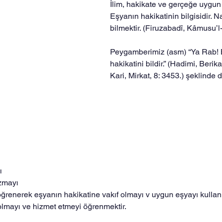
İlim, hakikate ve gerçeğe uygun
Eşyanın hakikatinin bilgisidir. N
bilmektir. (Firuzabadî, Kâmusu’l
Peygamberimiz (asm) “Ya Rab! 
hakikatini bildir.” (Hadimi, Berika
Kari, Mirkat, 8: 3453.) şeklinde d
ı
azmayı
nı öğrenerek eşyanın hakikatine vakıf olmayı v uygun eşyayı kulla
lı olmayı ve hizmet etmeyi öğrenmektir.