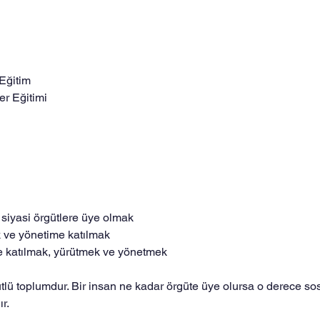
 Eğitim
ler Eğitimi 
ve siyasi örgütlere üye olmak
k ve yönetime katılmak
lere katılmak, yürütmek ve yönetmek
lü toplumdur. Bir insan ne kadar örgüte üye olursa o derece sosy
r.