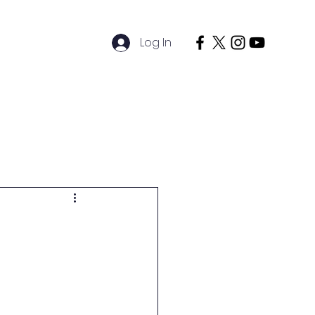
Log In
timciler
Sosyal
İletişim