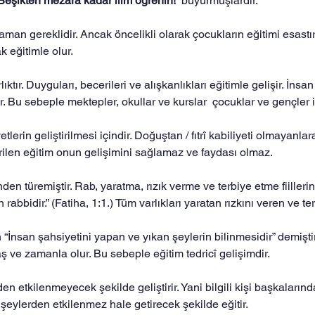
Beşikten mezara kadar ilim öğrenin!
” buyurmuşlardır. 
aman gereklidir. Ancak öncelikli olarak çocukların eğitimi esastır.
 eğitimle olur. 
rlıktır. Duyguları, becerileri ve alışkanlıkları eğitimle gelişir. İns
ir. Bu sebeple mektepler, okullar ve kurslar  çocuklar ve gençler i
tlerin geliştirilmesi içindir. Doğuştan / fıtrî kabiliyeti olmayanlara
ilen eğitim onun gelişimini sağlamaz ve faydası olmaz.
en türemiştir. Rab, yaratma, rızık verme ve terbiye etme fiillerini
rabbidir.” (Fatiha, 1:1.) Tüm varlıkları yaratan rızkını veren ve t
 “İnsan şahsiyetini yapan ve yıkan şeylerin bilinmesidir” demişti
aş ve zamanla olur. Bu sebeple eğitim tedricî gelişimdir.
en etkilenmeyecek şekilde geliştirir. Yani bilgili kişi başkaların
i şeylerden etkilenmez hale getirecek şekilde eğitir.