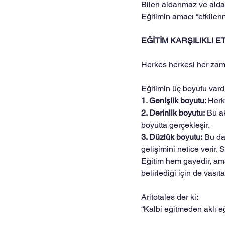
Bilen aldanmaz ve alda
Eğitimin amacı “etkilen
EĞİTİM KARŞILIKLI E
Herkes herkesi her zama
Eğitimin üç boyutu vardı
1. Genişlik boyutu: 
Herk
2. Derinlik boyutu:
 Bu a
boyutta gerçekleşir.
3. Düzlük boyutu:
 Bu da
gelişimini netice verir
Eğitim hem gayedir, amaç
belirlediği için de vasıta
Aritotales der ki: 
“Kalbi eğitmeden aklı eğ