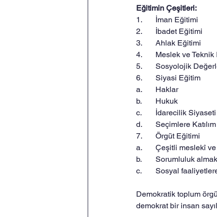
Eğitimin Çeşitleri:
1.	İman Eğitimi
2.	İbadet Eğitimi
3.	Ahlak Eğitimi
4.	Meslek ve Teknik
5.	Sosyolojik Değer
6.	Siyasi Eğitim
a.	Haklar
b.	Hukuk
c.	İdarecilik Siyaseti
d.	Seçimlere Katılım
7.	Örgüt Eğitimi
a.	Çeşitli meslekî 
b.	Sorumluluk alma
c.	Sosyal faaliyet
Demokratik toplum örgüt
demokrat bir insan sayılı