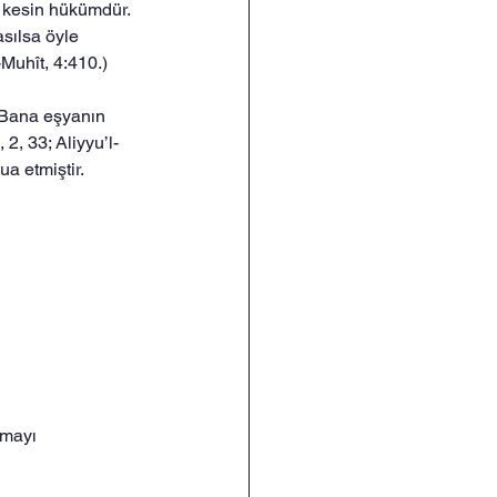
 kesin hükümdür. 
asılsa öyle 
-Muhît, 4:410.)
Bana eşyanın 
, 2, 33; Aliyyu’l-
ua etmiştir.
nmayı