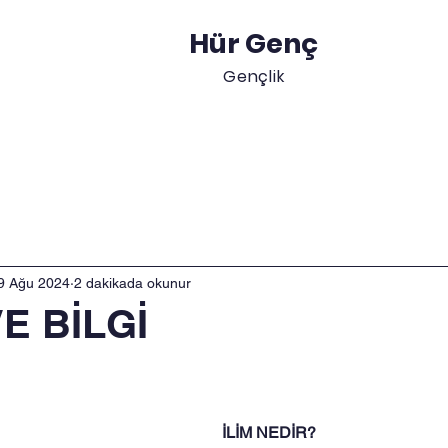
Hür Genç
Gençlik
Akademik
Blog
Etkinlikler
Gençler
Eği
9 Ağu 2024
2 dakikada okunur
VE BİLGİ
İLİM NEDİR?