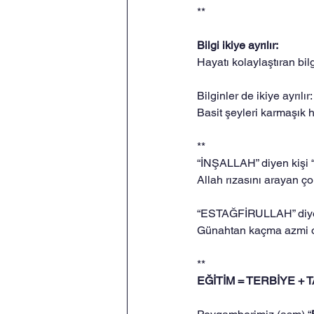
**
Bilgi ikiye ayrılır: 
Hayatı kolaylaştıran bil
Bilginler de ikiye ayrılır:
Basit şeyleri karmaşık h
**
“İNŞALLAH” diyen kişi “
Allah rızasını arayan ço
“ESTAĞFİRULLAH” diyen
Günahtan kaçma azmi o
**
EĞİTİM = TERBİYE + TA