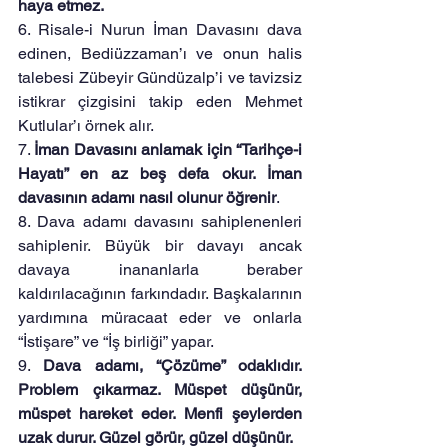
haya etmez.
6. Risale-i Nurun İman Davasını dava 
edinen, Bediüzzaman’ı ve onun halis 
talebesi Zübeyir Gündüzalp’i ve tavizsiz 
istikrar çizgisini takip eden Mehmet 
Kutlular’ı örnek alır.
7. 
İman Davasını anlamak için “Tarihçe-i 
Hayatı” en az beş defa okur. İman 
davasının adamı nasıl olunur öğrenir
.
8. Dava adamı davasını sahiplenenleri 
sahiplenir. Büyük bir davayı ancak 
davaya inananlarla beraber 
kaldırılacağının farkındadır. Başkalarının 
yardımına müracaat eder ve onlarla 
“İstişare” ve “İş birliği” yapar.
9. 
Dava adamı, “Çözüme” odaklıdır. 
Problem çıkarmaz. Müspet düşünür, 
müspet hareket eder. Menfi şeylerden 
uzak durur. Güzel görür, güzel düşünür.