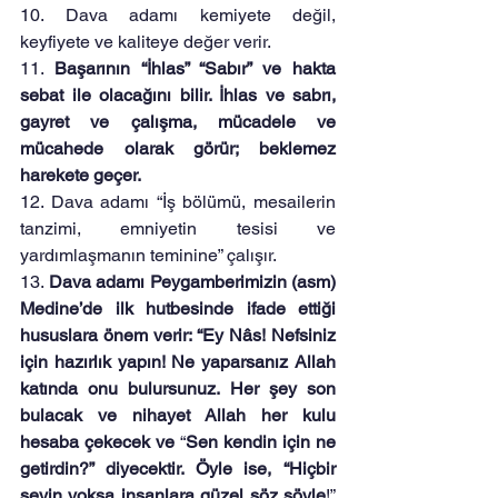
10. Dava adamı kemiyete değil, 
keyfiyete ve kaliteye değer verir.
11. 
Başarının “İhlas” “Sabır” ve hakta 
sebat ile olacağını bilir. İhlas ve sabrı, 
gayret ve çalışma, mücadele ve 
mücahede olarak görür; beklemez 
harekete geçer.
12. Dava adamı “İş bölümü, mesailerin 
tanzimi, emniyetin tesisi ve 
yardımlaşmanın teminine” çalışır.
13. 
Dava adamı Peygamberimizin (asm) 
Medine’de ilk hutbesinde ifade ettiği 
hususlara önem verir: “Ey Nâs! Nefsiniz 
için hazırlık yapın! Ne yaparsanız Allah 
katında onu bulursunuz. Her şey son 
bulacak ve nihayet Allah her kulu 
hesaba çekecek ve
 “
Sen kendin için ne 
getirdin?” diyecektir. Öyle ise, “Hiçbir 
şeyin yoksa insanlara güzel söz söyle
!” 