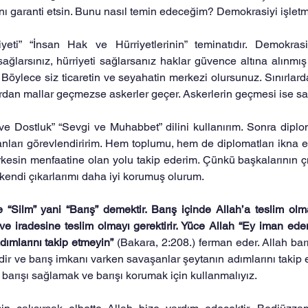
nı garanti etsin. Bunu nasıl temin edeceğim? Demokrasiyi işle
yeti” “İnsan Hak ve Hürriyetlerinin” teminatıdır. Demokrasi
i sağlarsınız, hürriyeti sağlarsanız haklar güvence altına alınmı
 Böylece siz ticaretin ve seyahatin merkezi olursunuz. Sınırlard
rdan mallar geçmezse askerler geçer. Askerlerin geçmesi ise sa
e Dostluk” “Sevgi ve Muhabbet” dilini kullanırım. Sonra diploma
sanları görevlendiririm. Hem toplumu, hem de diplomatları ikna e
erkesin menfaatine olan yolu takip ederim. Çünkü başkalarının çık
endi çıkarlarımı daha iyi korumuş olurum.
 “Silm” yani “Barış” demektir. Barış içinde Allah’a teslim olmay
 ve iradesine teslim olmayı gerektirir. Yüce Allah “Ey iman ede
dımlarını takip etmeyin”
 (Bakara, 2:208.) ferman eder. Allah barı
ir ve barış imkanı varken savaşanlar şeytanın adımlarını takip ed
i barışı sağlamak ve barışı korumak için kullanmalıyız.