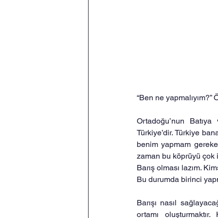
“Ben ne yapmalıyım?” Ö
Ortadoğu’nun Batıya v
Türkiye’dir. Türkiye ba
benim yapmam gereken he
zaman bu köprüyü çok iy
Barış olması lazım. Ki
Bu durumda birinci yap
Barışı nasıl sağlayaca
ortamı oluşturmaktır.