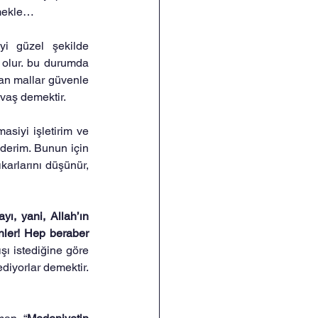
tmekle…
yi güzel şekilde 
ş olur. bu durumda 
an mallar güvenle 
vaş demektir.
siyi işletirim ve 
derim. Bunun için 
arlarını düşünür, 
ı, yani, Allah’ın 
nler! Hep beraber 
şı istediğine göre 
iyorlar demektir. 