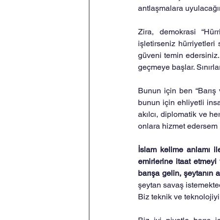
antlaşmalara uyulacağı
Zira, demokrasi “Hürri
işletirseniz hürriyetler
güveni temin edersiniz.
geçmeye başlar. Sınırla
Bunun için ben “Barış v
bunun için ehliyetli in
akılcı, diplomatik ve h
onlara hizmet edersem k
İslam kelime anlamı ile
emirlerine itaat etmeyi
barışa gelin, şeytanın a
şeytan savaş istemekted
Biz teknik ve teknolojiy