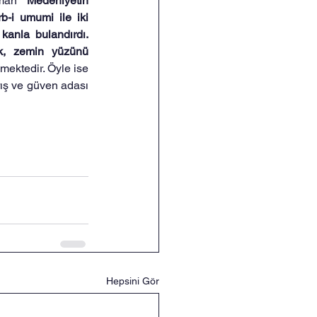
aman “
Medeniyetin 
b-i umumi ile iki 
anla bulandırdı. 
ek, zemin yüzünü 
mektedir. Öyle ise 
ış ve güven adası 
Hepsini Gör