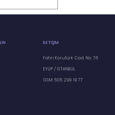
lar İdarecilerin
ndadır
LIN
İLETİŞİM
Fahri Korutürk Cad. No: 76
EYÜP / İSTANBUL
GSM: 505 299 19 77