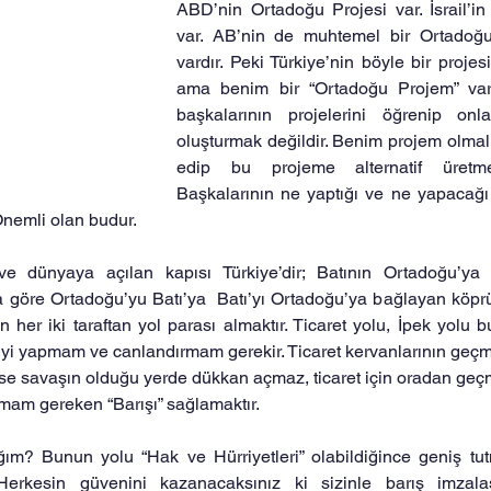
ABD’nin Ortadoğu Projesi var. İsrail’in
var. AB’nin de muhtemel bir Ortadoğu
vardır. Peki Türkiye’nin böyle bir projes
ama benim bir “Ortadoğu Projem” var
başkalarının projelerini öğrenip onla
oluşturmak değildir. Benim projem olmalı
edip bu projeme alternatif üretmey
Başkalarının ne yaptığı ve ne yapacağı
nemli olan budur.
e dünyaya açılan kapısı Türkiye’dir; Batının Ortadoğu’ya 
na göre Ortadoğu’yu Batı’ya  Batı’yı Ortadoğu’ya bağlayan köprü
r iki taraftan yol parası almaktır. Ticaret yolu, İpek yolu b
i yapmam ve canlandırmam gerekir. Ticaret kervanlarının geçme
mse savaşın olduğu yerde dükkan açmaz, ticaret için oradan geç
mam gereken “Barışı” sağlamaktır.
ğım? Bunun yolu “Hak ve Hürriyetleri” olabildiğince geniş tut
 Herkesin güvenini kazanacaksınız ki sizinle barış imzalas