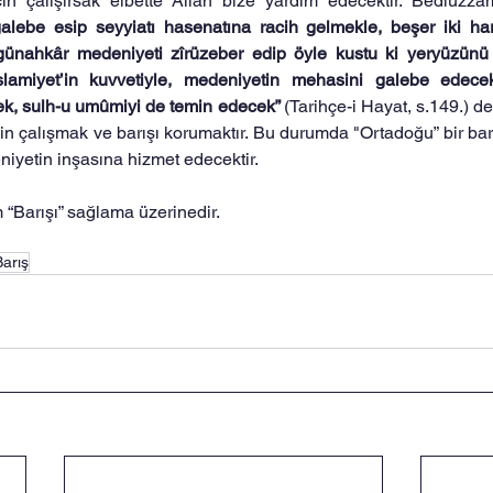
için çalışırsak elbette Allah bize yardım edecektir. Bediüzz
 galebe esip seyyiatı hasenatına racih gelmekle, beşer iki har
 günahkâr medeniyeti zîrüzeber edip öyle kustu ki yeryüzünü k
 İslamiyet’in kuvvetiyle, medeniyetin mehasini galebe edec
ek, sulh-u umûmiyi de temin edecek” 
(Tarihçe-i Hayat, s.149.) de
çin çalışmak ve barışı korumaktır. Bu durumda "Ortadoğu” bir bar
niyetin inşasına hizmet edecektir.
“Barışı” sağlama üzerinedir.
Barış