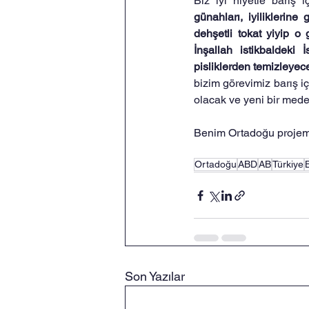
Biz iyi niyetle barış 
günahları, iyiliklerine
dehşetli tokat yiyip o
İnşallah istikbaldeki
pisliklerden temizleyec
bizim görevimiz barış i
olacak ve yeni bir mede
Benim Ortadoğu projem 
Ortadoğu
ABD
AB
Türkiye
Son Yazılar