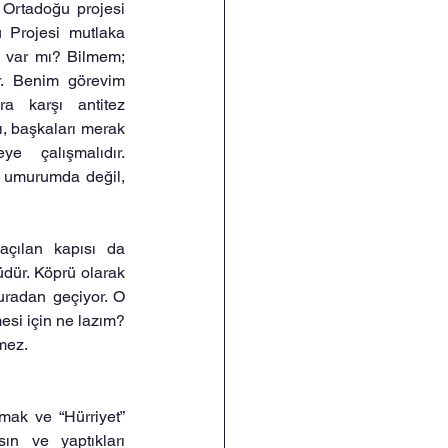
 Ortadoğu projesi 
 Projesi mutlaka 
i var mı? Bilmem; 
. Benim görevim 
ra karşı antitez 
, başkaları merak 
e çalışmalıdır. 
 umurumda değil, 
açılan kapısı da 
dür. Köprü olarak 
uradan geçiyor. O 
si için ne lazım? 
mez.
mak ve “Hürriyet” 
ın ve yaptıkları 