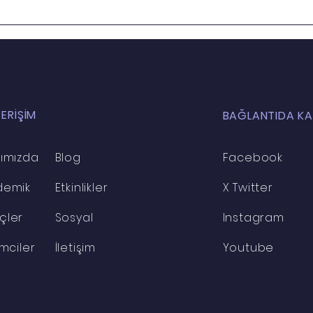
İnsan
Yolu
 ERİŞİM
BAĞLANTIDA KA
ımızda
Blog
Facebook
demik
Etkinlikler
X Twitter
çler
Sosyal
Instagram
imciler
İletişim
Youtube