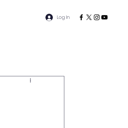
Log In
timciler
Sosyal
İletişim